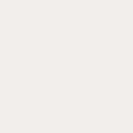
NYHETER
Senaste
från
Novoklinik