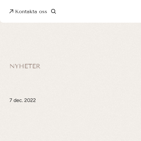
Kontakta oss
NYHETER
Dr.Kátia
Gomes
tar
över
Cosmetic
Surgery
LL
Me
7 dec. 2022