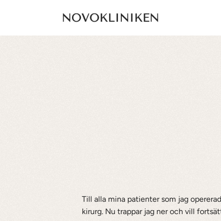
Kosmetisk
Kirurgi
&
dical
AB
i
Jönköping
Till alla mina patienter som jag operer
kirurg. Nu trappar jag ner och vill forts