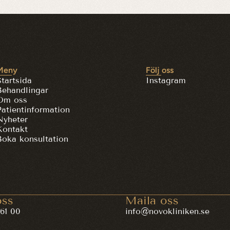
Meny
Följ oss
Startsida
Instagram
Behandlingar
Om oss
Patientinformation
Nyheter
Kontakt
Boka konsultation
oss
Maila oss
61 00
info@novokliniken.se