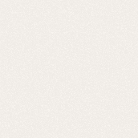
crisalix
crisalix
crisalix
novokliniken-vaxer
novokliniken-vaxer
novokliniken-vaxer