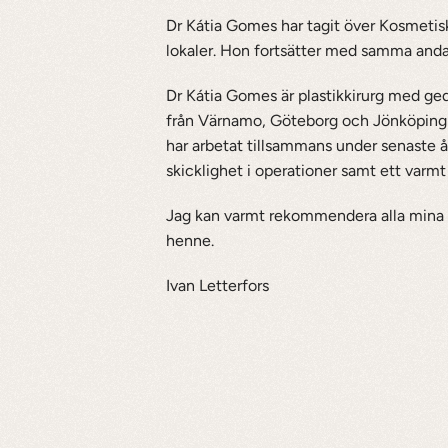
Dr Kátia Gomes har tagit över Kosmetis
lokaler. Hon fortsätter med samma anda
Dr Kátia Gomes är plastikkirurg med ged
från Värnamo, Göteborg och Jönköping i 
har arbetat tillsammans under senaste å
skicklighet i operationer samt ett varm
Jag kan varmt rekommendera alla mina pa
henne.
Ivan Letterfors
en