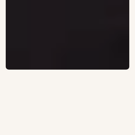
Om
Novokliniken
VÅR RESA
Engagerad
i
Excellens