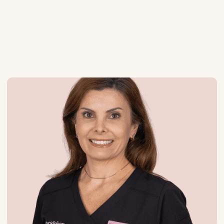
VÅRT TEAM
Experter
på
sitt
område