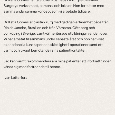
Dr Kátia Gomes har tagit över Kosmetisk Kirurgi & Cosmetic 
Surgerys verksamhet, personal och lokaler. Hon fortsätter med 
samma anda, samma koncept som vi arbetade tidigare.
Dr Kátia Gomes är plastikkirurg med gedigen erfarenhet både från 
Rio de Janeiro, Brasilien och från Värnamo, Göteborg och 
Jönköping i Sverige, samt välmeriterade utbildningar världen över. 
Vi har arbetat tillsammans under senaste året och hon har visat 
exceptionella kunskaper och skicklighet i operationer samt ett 
varmt och tryggt bemötande i sina patientkontakter.
Jag kan varmt rekommendera alla mina patienter att i fortsättningen 
vända sig med förtroende till henne.
Ivan Letterfors
NYHETER
Senaste
från
Novokliniken
Visa alla