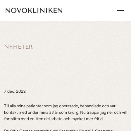
NYHETER
Dr.Kátia
Gomes
tar
över
Kosmetisk
Kirurgi
&
Cosmetic
Surgery
LL
Medical
AB
i
Jönköping
7 dec. 2022
Till alla mina patienter som jag opererade, behandlade och var i 
kontakt med under mina 33 år som kirurg. Nu trappar jag ner och vill 
fortsätta med en liten del arbete och mycket mer fritid.