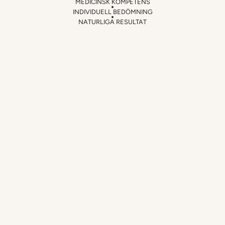
MEDICINSK KOMPETENS
INDIVIDUELL BEDÖMNING
NATURLIGA RESULTAT
FAQ
Vanliga
frågor
Är du redo att börja din resa 
mot skönhet och 
självförtroende idag?
Hur bokar jag en konsultation?
Boka konsultation
Hur går en konsultation till?